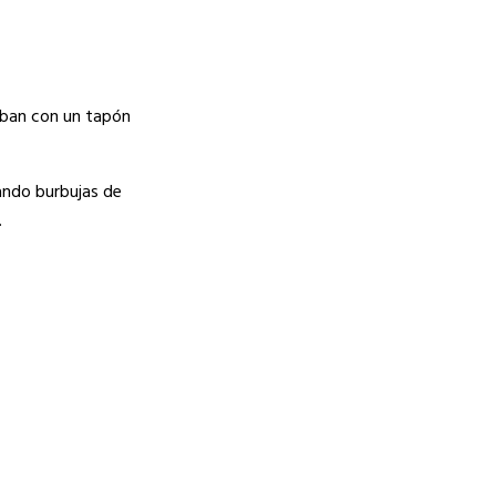
aban con un tapón
eando burbujas de
.