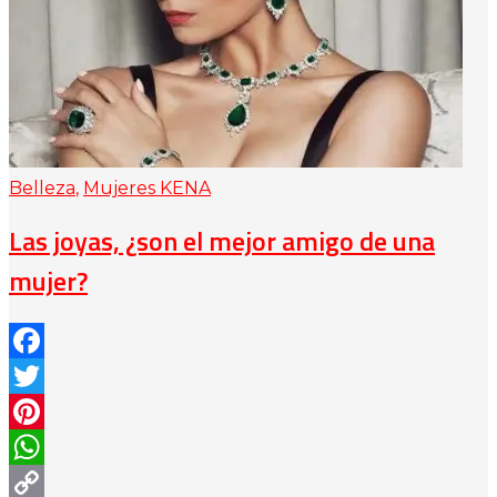
Belleza
,
Mujeres KENA
Las joyas, ¿son el mejor amigo de una
mujer?
Facebook
Twitter
Pinterest
WhatsApp