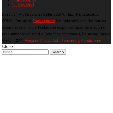
Horóscopos
La Navidad
Dirección: Plutarco Elías Calles 382-A. Tlazintla, Iztacalco.
CDMX. Contacto:
Enviar correo
Las opiniones vertidas por las
columnistas en los artículos son responsabilidad de ellas y no
precisamente del medio. Derechos reservados, De Armas Media
Group 2024.
Aviso de Privacidad
-
Términos y Condiciones
Close