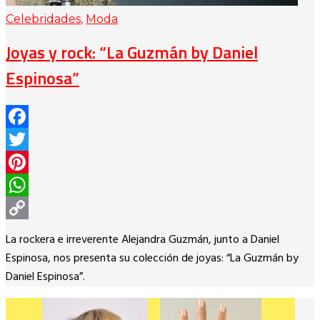
Celebridades
,
Moda
Joyas y rock: “La Guzmán by Daniel
Espinosa”
Facebook
Twitter
Pinterest
WhatsApp
Copy
La rockera e irreverente Alejandra Guzmán, junto a Daniel
Link
Espinosa, nos presenta su colección de joyas: “La Guzmán by
Daniel Espinosa”.