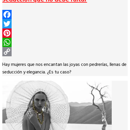
Facebook
Twitter
Pinterest
WhatsApp
Copy
Hay mujeres que nos encantan las joyas con pedrerías, llenas de
Link
seducción y elegancia. ¿Es tu caso?