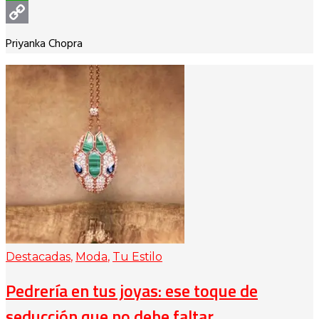
WhatsApp
Copy
Priyanka Chopra
Link
Destacadas
,
Moda
,
Tu Estilo
Pedrería en tus joyas: ese toque de
seducción que no debe faltar