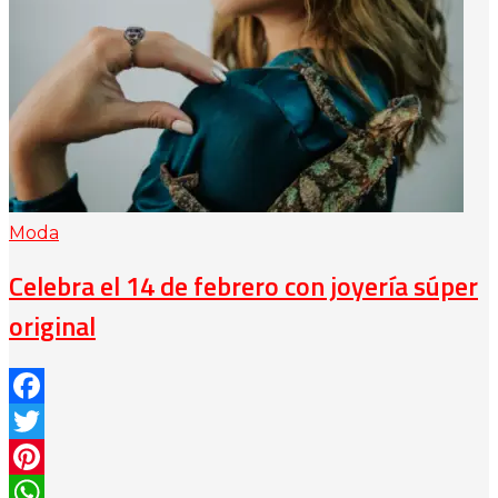
Moda
Celebra el 14 de febrero con joyería súper
original
Facebook
Twitter
Pinterest