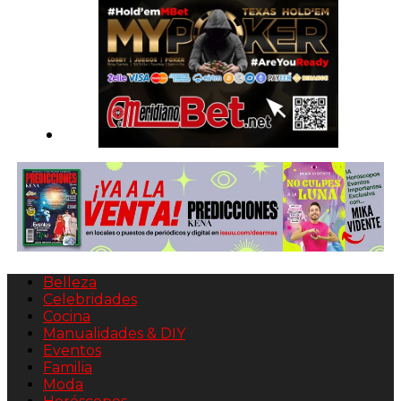
Belleza
Celebridades
Cocina
Manualidades & DIY
Eventos
Familia
Moda