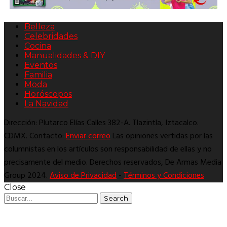
Belleza
Celebridades
Cocina
Manualidades & DIY
Eventos
Familia
Moda
Horóscopos
La Navidad
Dirección: Plutarco Elías Calles 382-A. Tlazintla, Iztacalco.
CDMX. Contacto:
Enviar correo
Las opiniones vertidas por las
columnistas en los artículos son responsabilidad de ellas y no
precisamente del medio. Derechos reservados, De Armas Media
Group 2024.
Aviso de Privacidad
-
Términos y Condiciones
Close