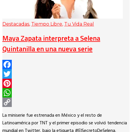
Destacadas
,
Tiempo Libre
,
Tu Vida Real
Maya Zapata interpreta a Selena
Quintanilla en una nueva serie
Facebook
Twitter
Pinterest
WhatsApp
Copy
La miniserie fue estrenada en México y el resto de
Link
Latinoamérica por TNT y el primer episodio se volvió tendencia
mundial en Twitter, bajo la etiqueta #ElSecretoDeSelena.