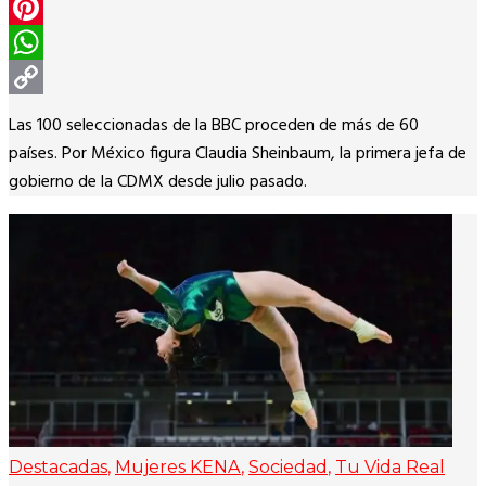
Twitter
Pinterest
WhatsApp
Copy
Las 100 seleccionadas de la BBC proceden de más de 60
Link
países. Por México figura Claudia Sheinbaum, la primera jefa de
gobierno de la CDMX desde julio pasado.
Destacadas
,
Mujeres KENA
,
Sociedad
,
Tu Vida Real