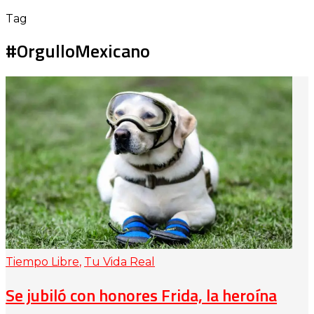
Tag
#OrgulloMexicano
Tiempo Libre
,
Tu Vida Real
Se jubiló con honores Frida, la heroína