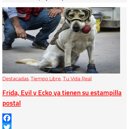
Destacadas
,
Tiempo Libre
,
Tu Vida Real
Frida, Evil y Ecko ya tienen su estampilla
postal
Facebook