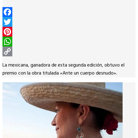
Facebook
Twitter
Pinterest
WhatsApp
Copy
La mexicana, ganadora de esta segunda edición, obtuvo el
Link
premio con la obra titulada «Ante un cuerpo desnudo».