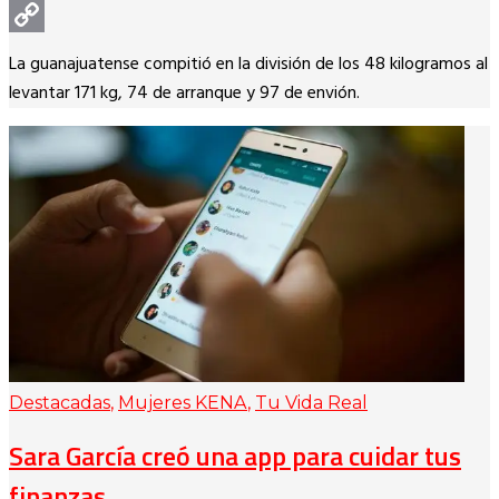
WhatsApp
Copy
La guanajuatense compitió en la división de los 48 kilogramos al
Link
levantar 171 kg, 74 de arranque y 97 de envión.
Destacadas
,
Mujeres KENA
,
Tu Vida Real
Sara García creó una app para cuidar tus
finanzas