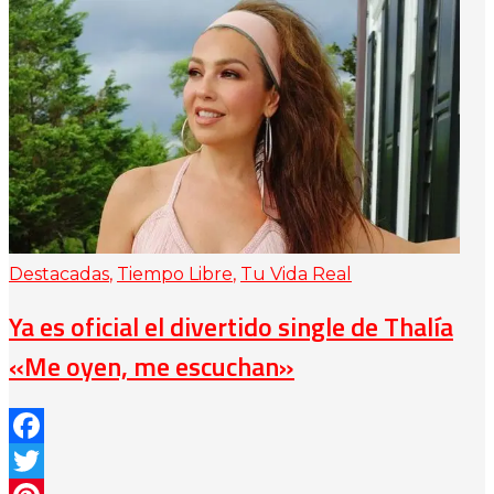
Destacadas
,
Tiempo Libre
,
Tu Vida Real
Ya es oficial el divertido single de Thalía
«Me oyen, me escuchan»
Facebook