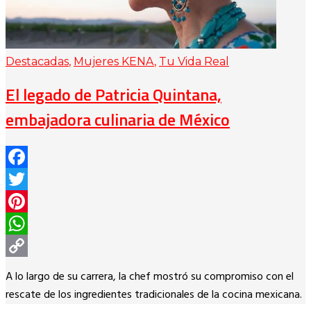
Destacadas
,
Mujeres KENA
,
Tu Vida Real
El legado de Patricia Quintana,
embajadora culinaria de México
Facebook
Twitter
Pinterest
WhatsApp
Copy
A lo largo de su carrera, la chef mostró su compromiso con el
Link
rescate de los ingredientes tradicionales de la cocina mexicana.