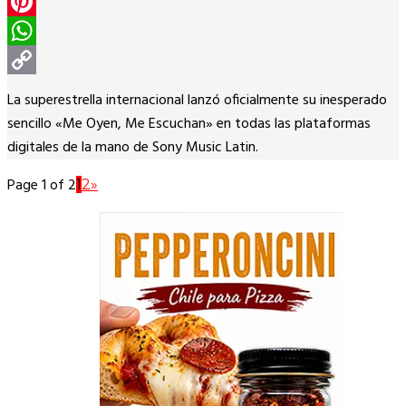
Twitter
Pinterest
WhatsApp
Copy
La superestrella internacional lanzó oficialmente su inesperado
Link
sencillo «Me Oyen, Me Escuchan» en todas las plataformas
digitales de la mano de Sony Music Latin.
Page 1 of 2
1
2
»