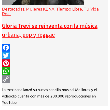
Destacadas
,
Mujeres KENA
,
Tiempo Libre
,
Tu Vida
Real
Gloria Trevi se reinventa con la música
urbana, pop y reggae
Facebook
Twitter
Pinterest
WhatsApp
Copy
La mexicana lanzó su nuevo sencillo musical Me lloras y el
Link
videoclip cuenta con más de 200.000 reproducciones en
YouTube.