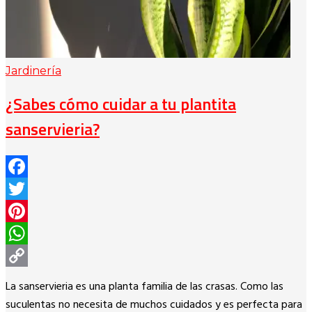
Jardinería
¿Sabes cómo cuidar a tu plantita
sanservieria?
Facebook
Twitter
Pinterest
WhatsApp
Copy
La sanservieria es una planta familia de las crasas. Como las
Link
suculentas no necesita de muchos cuidados y es perfecta para