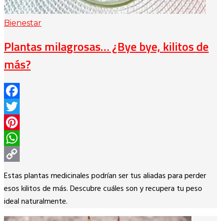
Bienestar
Plantas milagrosas… ¿Bye bye, kilitos de
más?
Facebook
Twitter
Pinterest
WhatsApp
Copy
Estas plantas medicinales podrían ser tus aliadas para perder
Link
esos kilitos de más. Descubre cuáles son y recupera tu peso
ideal naturalmente.