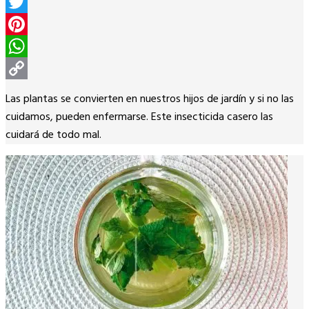
Facebook
Twitter
Pinterest
WhatsApp
Copy
Las plantas se convierten en nuestros hijos de jardín y si no las
Link
cuidamos, pueden enfermarse. Este insecticida casero las
cuidará de todo mal.