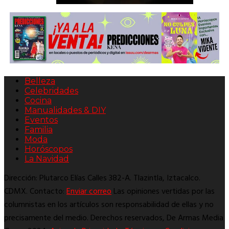
Belleza
Celebridades
Cocina
Manualidades & DIY
Eventos
Familia
Moda
Horóscopos
La Navidad
Dirección: Plutarco Elías Calles 382-A. Tlazintla, Iztacalco.
CDMX. Contacto:
Enviar correo
Las opiniones vertidas por las
columnistas en los artículos son responsabilidad de ellas y no
precisamente del medio. Derechos reservados, De Armas Media