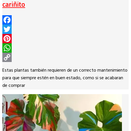
cariñito
Facebook
Twitter
Pinterest
WhatsApp
Copy
Estas plantas también requieren de un correcto mantenimiento
Link
para que siempre estén en buen estado, como si se acabaran
de comprar