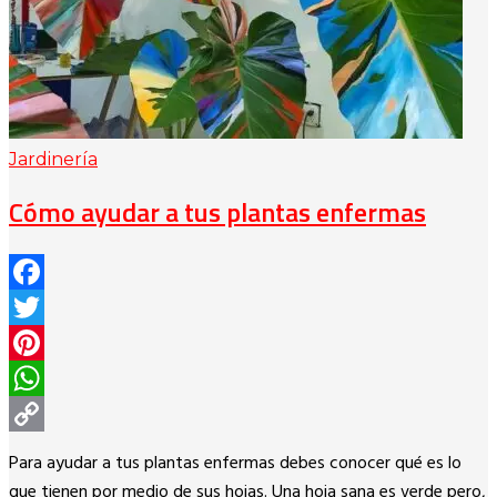
Jardinería
Cómo ayudar a tus plantas enfermas
Facebook
Twitter
Pinterest
WhatsApp
Copy
Para ayudar a tus plantas enfermas debes conocer qué es lo
Link
que tienen por medio de sus hojas. Una hoja sana es verde pero,