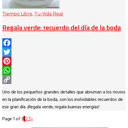
Tiempo Libre
,
Tu Vida Real
Regala verde: recuerdo del día de la boda
Facebook
Twitter
Pinterest
WhatsApp
Copy
Uno de los pequeños grandes detalles que abruman a los novios
Link
en la planificación de la boda, son los inolvidables recuerdos de
ese gran día. ¡Regala verde; regala buenas energías!
Page 1 of 3
1
2
3
»