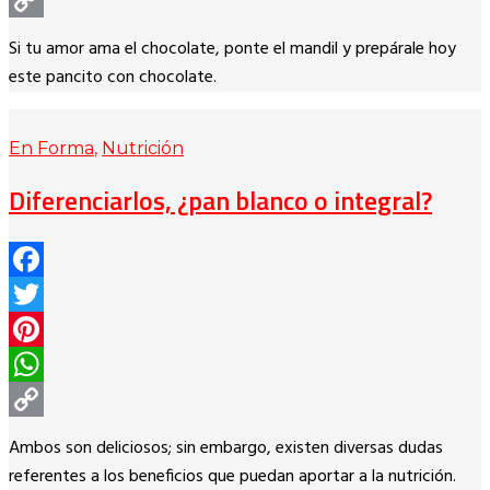
WhatsApp
Copy
Si tu amor ama el chocolate, ponte el mandil y prepárale hoy
Link
este pancito con chocolate.
En Forma
,
Nutrición
Diferenciarlos, ¿pan blanco o integral?
Facebook
Twitter
Pinterest
WhatsApp
Copy
Ambos son deliciosos; sin embargo, existen diversas dudas
Link
referentes a los beneficios que puedan aportar a la nutrición.