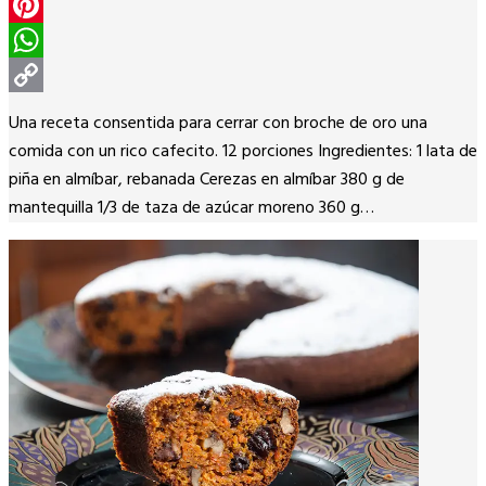
Twitter
Pinterest
WhatsApp
Copy
Una receta consentida para cerrar con broche de oro una
Link
comida con un rico cafecito. 12 porciones Ingredientes: 1 lata de
piña en almíbar, rebanada Cerezas en almíbar 380 g de
mantequilla 1/3 de taza de azúcar moreno 360 g…