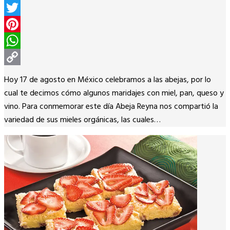
Facebook
Twitter
Pinterest
WhatsApp
Copy
Hoy 17 de agosto en México celebramos a las abejas, por lo
Link
cual te decimos cómo algunos maridajes con miel, pan, queso y
vino. Para conmemorar este día Abeja Reyna nos compartió la
variedad de sus mieles orgánicas, las cuales…