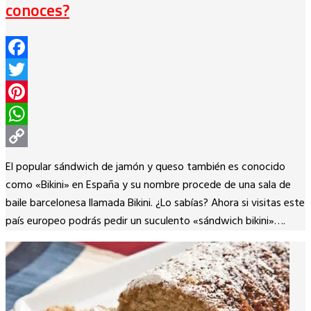
conoces?
Facebook
Twitter
Pinterest
WhatsApp
Copy
El popular sándwich de jamón y queso también es conocido
Link
como «Bikini» en España y su nombre procede de una sala de
baile barcelonesa llamada Bikini. ¿Lo sabías? Ahora si visitas este
país europeo podrás pedir un suculento «sándwich bikini»….