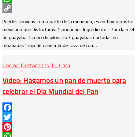
WhatsApp
Copy
Puedes servirlas como parte de la merienda, es un típico postre
Link
mexicano que disfrutarás. 4 porciones Ingredientes: Para la miel
de guayaba: 1 cono de piloncillo 3 guayabas cortadas en
rebanadas 1 raja de canela ¼ de taza de ron…
Cocina
,
Destacadas
,
Tu Casa
Video: Hagamos un pan de muerto para
celebrar el Día Mundial del Pan
Facebook
Twitter
Pinterest