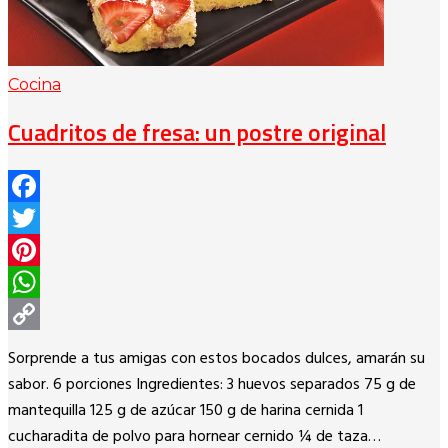
Cocina
Cuadritos de fresa: un postre original
Facebook
Twitter
Pinterest
WhatsApp
Copy
Sorprende a tus amigas con estos bocados dulces, amarán su
Link
sabor. 6 porciones Ingredientes: 3 huevos separados 75 g de
mantequilla 125 g de azúcar 150 g de harina cernida 1
cucharadita de polvo para hornear cernido ¼ de taza…