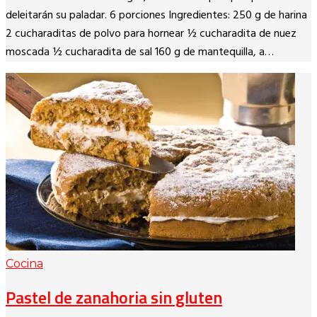
Link
deleitarán su paladar. 6 porciones Ingredientes: 250 g de harina
2 cucharaditas de polvo para hornear ½ cucharadita de nuez
moscada ½ cucharadita de sal 160 g de mantequilla, a…
Cocina
Pastel de zanahoria sin gluten