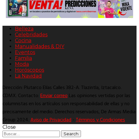
Belleza
Celebridades
Cocina
Manualidades & DIY
Eventos
Familia
Moda
Horóscopos
La Navidad
Dirección: Plutarco Elías Calles 382-A. Tlazintla, Iztacalco.
CDMX. Contacto:
Enviar correo
Las opiniones vertidas por las
columnistas en los artículos son responsabilidad de ellas y no
precisamente del medio. Derechos reservados, De Armas Media
Group 2024.
Aviso de Privacidad
-
Términos y Condiciones
Close