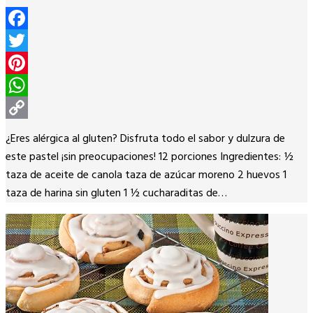
Facebook
Twitter
Pinterest
WhatsApp
Copy
¿Eres alérgica al gluten? Disfruta todo el sabor y dulzura de
Link
este pastel ¡sin preocupaciones! 12 porciones Ingredientes: ½
taza de aceite de canola taza de azúcar moreno 2 huevos 1
taza de harina sin gluten 1 ½ cucharaditas de…