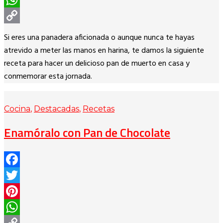
WhatsApp
Copy
Si eres una panadera aficionada o aunque nunca te hayas
Link
atrevido a meter las manos en harina, te damos la siguiente
receta para hacer un delicioso pan de muerto en casa y
conmemorar esta jornada.
Cocina
,
Destacadas
,
Recetas
Enamóralo con Pan de Chocolate
Facebook
Twitter
Pinterest