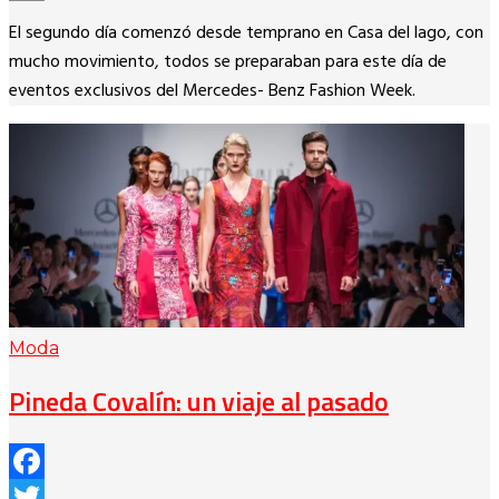
Copy
El segundo día comenzó desde temprano en Casa del lago, con
Link
mucho movimiento, todos se preparaban para este día de
eventos exclusivos del Mercedes- Benz Fashion Week.
Moda
Pineda Covalín: un viaje al pasado
Facebook