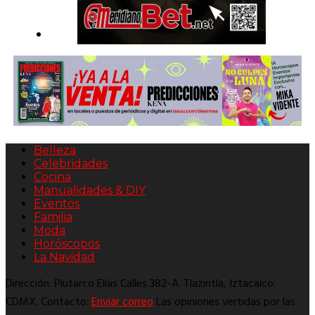
Belleza
Celebridades
Cocina
Manualidades & DIY
Eventos
Familia
Moda
Horóscopos
La Navidad
Dirección: Plutarco Elías Calles 382-A. Tlazintla, Iztacalco.
CDMX. Contacto:
Enviar correo
Las opiniones vertidas por las