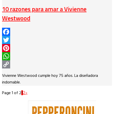
10 razones para amar a Vivienne
Westwood
Facebook
Twitter
Pinterest
WhatsApp
Copy
Vivienne Westwood cumple hoy 75 años. La diseñadora
Link
indomable.
Page 1 of 2
1
2
»