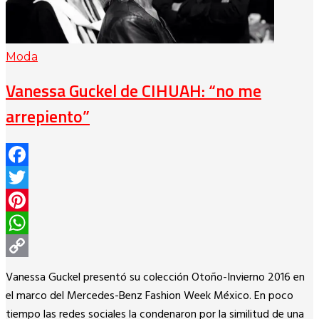
Moda
Vanessa Guckel de CIHUAH: “no me
arrepiento”
Facebook
Twitter
Pinterest
WhatsApp
Copy
Vanessa Guckel presentó su colección Otoño-Invierno 2016 en
Link
el marco del Mercedes-Benz Fashion Week México. En poco
tiempo las redes sociales la condenaron por la similitud de una