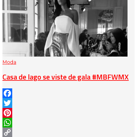
Moda
Casa de lago se viste de gala #MBFWMX
Facebook
Twitter
Pinterest
WhatsApp