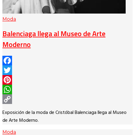
Moda
Balenciaga llega al Museo de Arte
Moderno
Facebook
Twitter
Pinterest
WhatsApp
Copy
Exposición de la moda de Cristóbal Balenciaga llega al Museo
Link
de Arte Moderno.
Moda