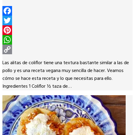
Facebook
Twitter
Pinterest
WhatsApp
Copy
Las alitas de coliflor tiene una textura bastante similar a las de
Link
pollo y es una receta vegana muy sencilla de hacer. Veamos
cómo se hace esta receta y lo que necesitas para ello.
Ingredientes 1 Coliflor ½ taza de…