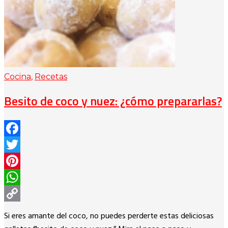
Cocina
,
Recetas
Besito de coco y nuez: ¿cómo prepararlas?
Facebook
Twitter
Pinterest
WhatsApp
Copy
Si eres amante del coco, no puedes perderte estas deliciosas
Link