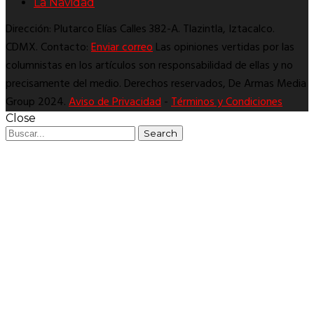
La Navidad
Dirección: Plutarco Elías Calles 382-A. Tlazintla, Iztacalco.
CDMX. Contacto:
Enviar correo
Las opiniones vertidas por las
columnistas en los artículos son responsabilidad de ellas y no
precisamente del medio. Derechos reservados, De Armas Media
Group 2024.
Aviso de Privacidad
-
Términos y Condiciones
Close