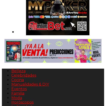
Belleza
Celebridades
Cocina
Manualidades & DIY
Eventos
Familia
Moda
Horóscopos