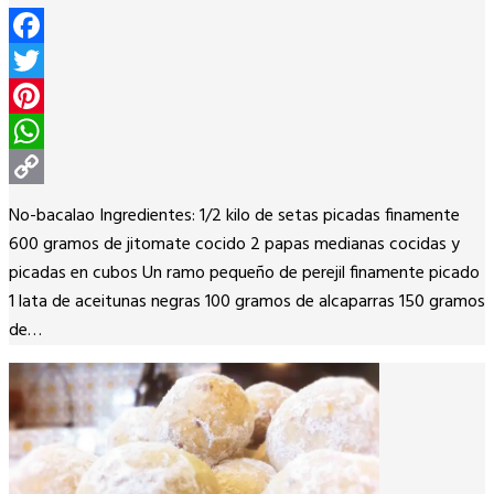
Facebook
Twitter
Pinterest
WhatsApp
Copy
No-bacalao Ingredientes: 1/2 kilo de setas picadas finamente
Link
600 gramos de jitomate cocido 2 papas medianas cocidas y
picadas en cubos Un ramo pequeño de perejil finamente picado
1 lata de aceitunas negras 100 gramos de alcaparras 150 gramos
de…