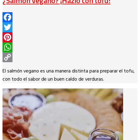
¿Salmón vegano? ¡Hazlo con tofu!
Facebook
Twitter
Pinterest
WhatsApp
Copy
El salmón vegano es una manera distinta para preparar el tofu,
Link
con todo el sabor de un buen caldo de verduras.