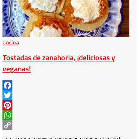
Cocina
Tostadas de zanahoria, ¡deliciosas y
veganas!
Facebook
Twitter
Pinterest
WhatsApp
Copy
La gastronomía mexicana es muy rica y variada. Una de las