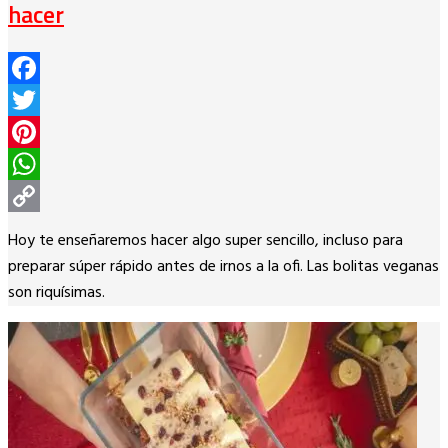
hacer
Facebook
Twitter
Pinterest
WhatsApp
Copy
Hoy te enseñaremos hacer algo super sencillo, incluso para
Link
preparar súper rápido antes de irnos a la ofi. Las bolitas veganas
son riquísimas.