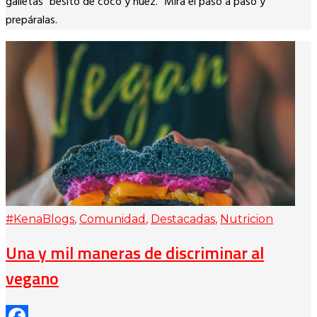
galletas “besito de coco y nuez.” Mira el paso a paso y
prepáralas.
#KenaBlogs
,
Comunidad
,
Destacadas
,
Nutricion
Una y mil maneras de discriminar al
vegano