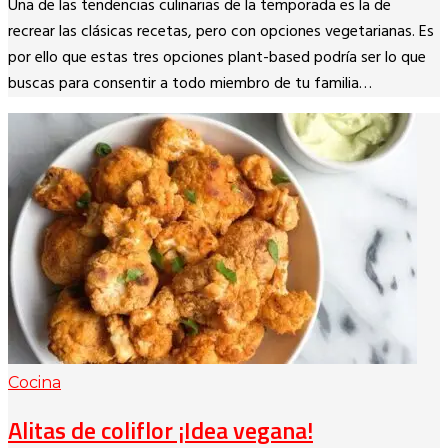
Una de las tendencias culinarias de la temporada es la de
Link
recrear las clásicas recetas, pero con opciones vegetarianas. Es
por ello que estas tres opciones plant-based podría ser lo que
buscas para consentir a todo miembro de tu familia…
Cocina
Alitas de coliflor ¡Idea vegana!