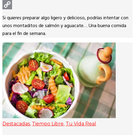
WhatsApp
Copy
Si quieres preparar algo ligero y delicioso, podrías intentar con
Link
unos montaditos de salmón y aguacate… Una buena comida
para el fin de semana.
Destacadas
,
Tiempo Libre
,
Tu Vida Real