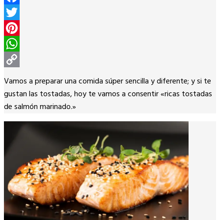
Facebook
Twitter
Pinterest
WhatsApp
Copy
Vamos a preparar una comida súper sencilla y diferente; y si te
Link
gustan las tostadas, hoy te vamos a consentir «ricas tostadas
de salmón marinado.»