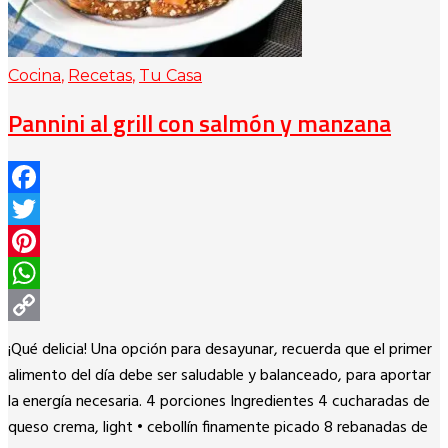
Cocina
,
Recetas
,
Tu Casa
Pannini al grill con salmón y manzana
Facebook
Twitter
Pinterest
WhatsApp
Copy
¡Qué delicia! Una opción para desayunar, recuerda que el primer
Link
alimento del día debe ser saludable y balanceado, para aportar
la energía necesaria. 4 porciones Ingredientes 4 cucharadas de
queso crema, light • cebollín finamente picado 8 rebanadas de