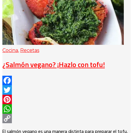
Cocina
,
Recetas
¿Salmón vegano? ¡Hazlo con tofu!
Facebook
Twitter
Pinterest
WhatsApp
Copy
El salmón vegano es una manera distinta para preparar el tofu,