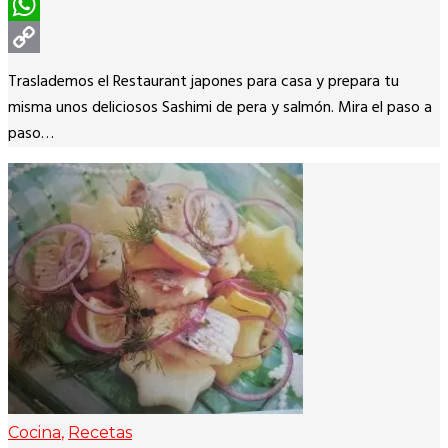
Pinterest
WhatsApp
Copy
Traslademos el Restaurant japones para casa y prepara tu
Link
misma unos deliciosos Sashimi de pera y salmón. Mira el paso a
paso…
Cocina
,
Recetas