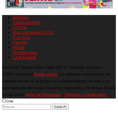
Belleza
Celebridades
Cocina
Manualidades & DIY
Eventos
Familia
Moda
Horóscopos
La Navidad
Dirección: Plutarco Elías Calles 382-A. Tlazintla, Iztacalco.
CDMX. Contacto:
Enviar correo
Las opiniones vertidas por las
columnistas en los artículos son responsabilidad de ellas y no
precisamente del medio. Derechos reservados, De Armas Media
Group 2024.
Aviso de Privacidad
-
Términos y Condiciones
Close