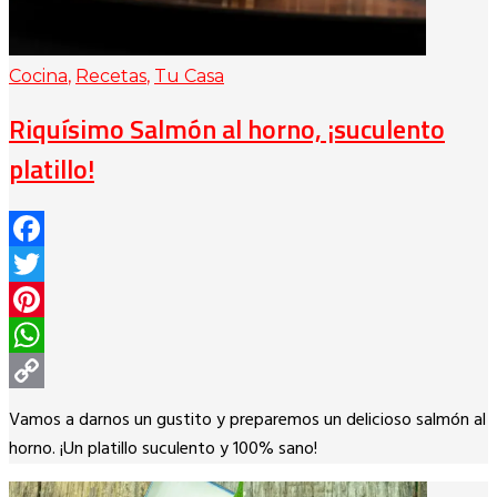
Cocina
,
Recetas
,
Tu Casa
Riquísimo Salmón al horno, ¡suculento
platillo!
Facebook
Twitter
Pinterest
WhatsApp
Copy
Vamos a darnos un gustito y preparemos un delicioso salmón al
Link
horno. ¡Un platillo suculento y 100% sano!