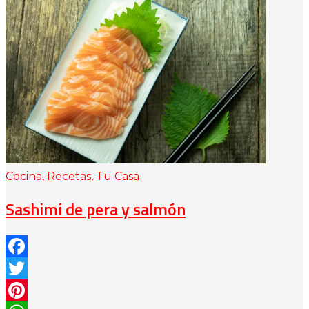
Cocina
,
Recetas
,
Tu Casa
Sashimi de pera y salmón
Facebook
Twitter