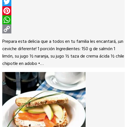
Facebook
Twitter
Pinterest
WhatsApp
Copy
Prepara esta delicia que a todos en tu familia les encantará, ¡un
Link
ceviche diferente! 1 porción Ingredientes: 150 g de salmón 1
limón, su jugo ½ naranja, su jugo ½ taza de crema ácida ½ chile
chipotle en adobo •…