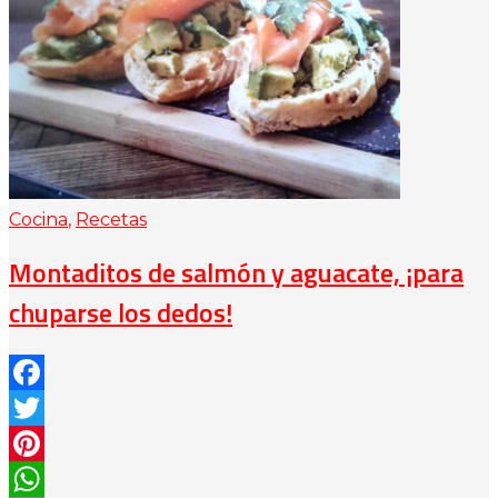
Cocina
,
Recetas
Montaditos de salmón y aguacate, ¡para
chuparse los dedos!
Facebook
Twitter
Pinterest